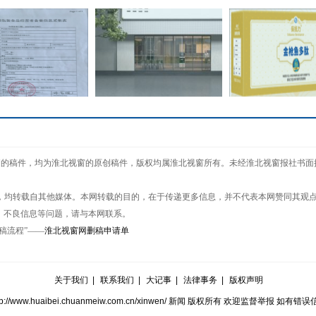
善国际公司推出动力
The world‘s narrowest
癌症，不再是绝症
窗网"的稿件，均为淮北视窗的原创稿件，版权均属淮北视窗所有。未经淮北视窗报社书
仁.锡
window:
保抵力
作品，均转载自其他媒体。本网转载的目的，在于传递更多信息，并不代表本网赞同其观
、不良信息等问题，请与本网联系。
稿流程”——
淮北视窗网删稿申请单
功举办第四届淮河华
沂蒙山龟蒙景区迎来旅游接
商大会
待高峰
关于我们
|
联系我们
|
大记事
|
法律事务
|
版权声明
18 http://www.huaibei.chuanmeiw.com.cn/xinwen/ 新闻 版权所有 欢迎监督举报 如