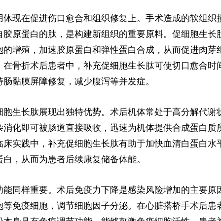
用体现在促进伤口愈合和组织修复上。手术造成的软组织
自胶原蛋白的肽，是构建新组织的重要原料。促细胞生长
胞的增殖，加速胶原蛋白和弹性蛋白合成，从而促进肉芽
，在骨折术后患者中，补充促细胞生长肽可使切口愈合时间
持肠黏膜屏障修复，减少腹泻等并发症。
细胞生长肽展现出独特优势。术后机体常处于高分解代谢
杂消化即可被肠道直接吸收，迅速为机体提供合成蛋白质
临床实践中，补充促细胞生长肽有助于加快血清白蛋白水
蛋白，从而为患者后续康复储备体能。
功能同样重要。术后免疫力下降是感染风险增加的主要原
胞等免疫细胞，调节细胞因子分泌。在心脏搭桥手术后患