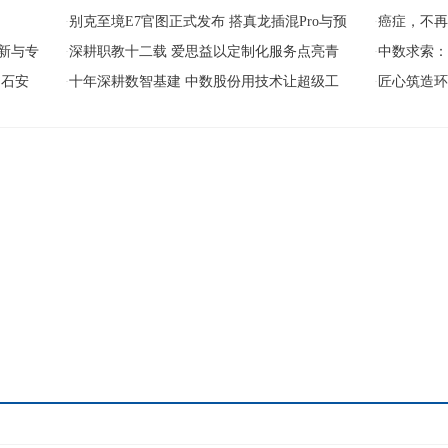
别克至境E7官图正式发布 搭真龙插混Pro与预
癌症，不
·
·
新与专
深耕职教十二载 爱思益以定制化服务点亮青
中数求索
·
·
国石安
十年深耕数智基建 中数股份用技术让超级工
匠心筑造环
·
·