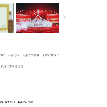
——来自
金种子酒正跑步进入“新世
面授权，不得进行一切形式的转载、下载或建立镜
界”！
点和对其真实性负责。
有错误信息 欢迎纠正
QQ64975098