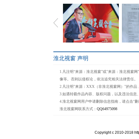
淮北视窗 声明
聚中国力量，金种子将融聚
郑州和
1.凡注明“来源：淮北视窗”或"来源：淮北视
怎样的
像等。否则以侵权论，依法追究相关法律责任。
2.凡注明"来源：XXX（非淮北视窗网）"的
3.如遇转载作品内容、版权问题，以及违法信息
4.淮北视窗网用户申请删除信息指南，请点击“删
淮北视窗网联系方式：
QQ64975098
“高管说消保”—中国人寿财
淮安成
险青
Copyright c 2010-20