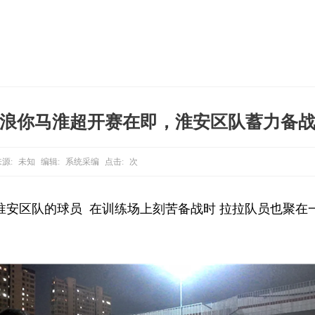
浪你马淮超开赛在即，淮安区队蓄力备
源:
未知
编辑:
系统采编
点击:
次
淮安区队的球员 在训练场上刻苦备战时 拉拉队员也聚在一