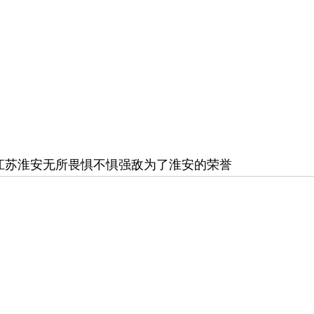
江苏淮安无所畏惧不惧强敌为了淮安的荣誉