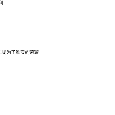
利
主场为了淮安的荣耀