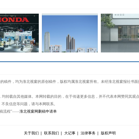
a携全领域产品及安全
宛如“巨龙” 白到发光 居然
The world‘s nar
窗网"的稿件，均为淮北视窗的原创稿件，版权均属淮北视窗所有。未经淮北视窗报社书
技术成
之家
window:
作品，均转载自其他媒体。本网转载的目的，在于传递更多信息，并不代表本网赞同其观
、不良信息等问题，请与本网联系。
稿流程”——
淮北视窗网删稿申请单
：战投金种子是一个
癌症，不再是绝症——来自
正确的
保抵力
关于我们
|
联系我们
|
大记事
|
法律事务
|
版权声明