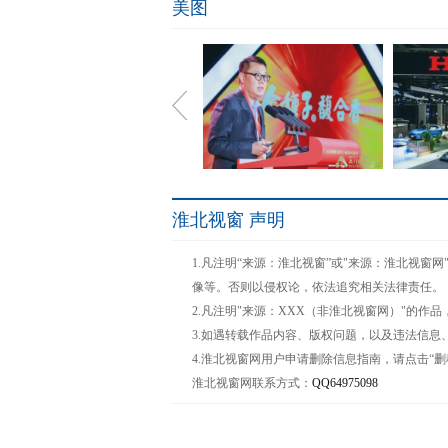
美图
淮北视窗 声明
聚中国力量，金种子将融聚
Hond
1.凡注明“来源：淮北视窗”或"来源：淮北视
怎样的
像等。否则以侵权论，依法追究相关法律责任。
2.凡注明"来源：XXX（非淮北视窗网）"的
3.如遇转载作品内容、版权问题，以及违法信息
4.淮北视窗网用户申请删除信息指南，请点击“删
淮北视窗网联系方式：
QQ64975098
郑州和善国际公司推出动力
侯孝海
仁.锡