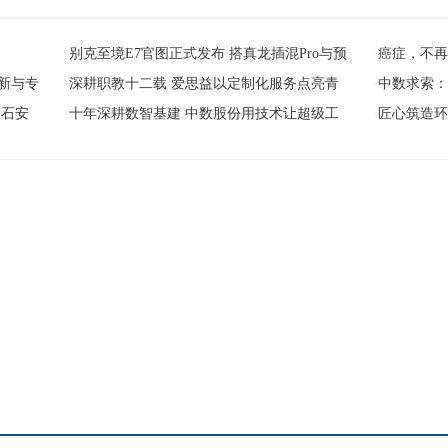
别克至境E7官图正式发布 搭真龙插混Pro与预
癌症，不
·
·
新与专
深耕职教十二载 爱思益以定制化服务点亮青
中数求索
·
·
国石安
十年深耕数智基建 中数股份用技术让超级工
匠心筑造环
·
·