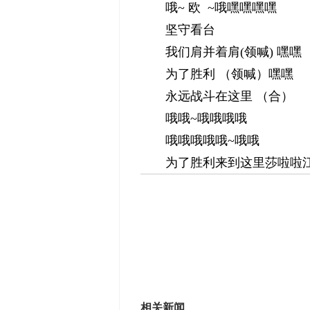
哦~ 欧 ~哦嘿嘿嘿嘿
坚守看台
我们肩并着肩(领喊) 嘿嘿
为了胜利 （领喊）嘿嘿
永远战斗在这里 （合）
哦哦~哦哦哦哦
哦哦哦哦哦~哦哦
为了胜利来到这里莎啦啦
相关新闻