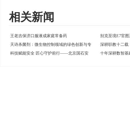
相关新闻
王老吉保济口服液成家庭常备药
别克至境E7官图
·
·
天诗杀菌剂：微生物控制领域的绿色创新与专
深耕职教十二载
·
·
科技赋能安全 匠心守护前行——北京国石安
十年深耕数智基
·
·