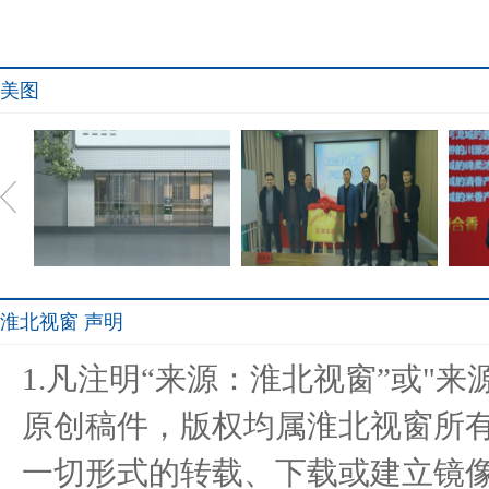
美图
淮北视窗 声明
The world‘s narrowest
校企合作谋发展 产学双赢
是什
1.凡注明“来源：淮北视窗”或"
window:
谱新篇
原创稿件，版权均属淮北视窗所
一切形式的转载、下载或建立镜