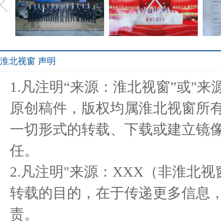
淮北视窗 声明
驭电.新境 长安马自达
金种子酒正跑步进入“新世
郑州
1.凡注明“来源：淮北视窗”或"
MAZDA EZ-6
界”！
原创稿件，版权均属淮北视窗所
一切形式的转载、下载或建立镜
Honda携全领域产品及安全
金种子战略新品“头号种
醉美
任。
技术成
子”问世
2.凡注明"来源：XXX（非淮北
转载的目的，在于传递更多信息
责。