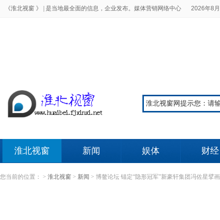
《淮北视窗 》 |
是当地最全面的信息，企业发布。媒体营销网络中心
2026年8月
淮北视窗
新闻
娱体
财经
您当前的位置：
>
淮北视窗
>
新闻
>
博鳌论坛 锚定“隐形冠军”新豪轩集团冯佐星擘