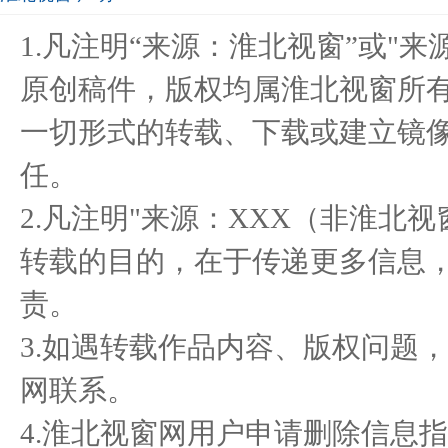
癌症，不再是绝症——来自
醉美黔韵 贵品入浙 首届多
“头
1.凡注明“来源：淮北视窗”或"
保抵力
彩贵州
原创稿件，版权均属淮北视窗所
一切形式的转载、下载或建立镜
共筑未来人居.;启航千亿生
“高管说消保”—中国人寿财
侯孝
任。
态 亿
险青
2.凡注明"来源：XXX（非淮北
转载的目的，在于传递更多信息
责。
3.如遇转载作品内容、版权问题
网联系。
4.淮北视窗网用户申请删除信息指