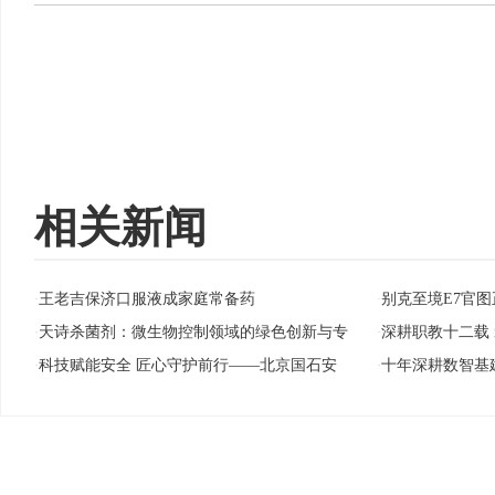
相关新闻
王老吉保济口服液成家庭常备药
别克至境E7官图
·
·
天诗杀菌剂：微生物控制领域的绿色创新与专
深耕职教十二载
·
·
科技赋能安全 匠心守护前行——北京国石安
十年深耕数智基
·
·