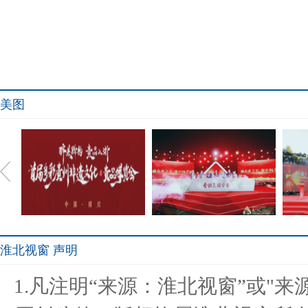
美图
淮北视窗 声明
醉美黔韵 贵品入浙 首届多
金种子发布新品牌发展战
金
1.凡注明“来源：淮北视窗”或"
彩贵州
略，坚守