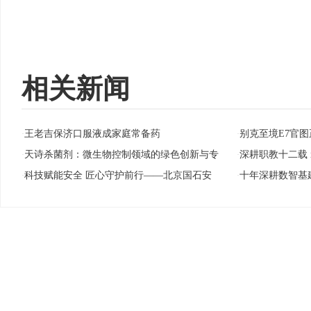
相关新闻
王老吉保济口服液成家庭常备药
别克至境E7官图
·
·
天诗杀菌剂：微生物控制领域的绿色创新与专
深耕职教十二载
·
·
科技赋能安全 匠心守护前行——北京国石安
十年深耕数智基
·
·