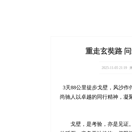
重走玄奘路 问
2025-11-05 21:19
来
3天88公里徒步戈壁，风沙作
尚驰人以卓越的同行精神，凝
戈壁，是考验，亦是见证