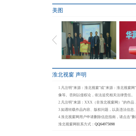
美图
淮北视窗 声明
校企合作谋发展 产学双赢
侯孝海
1.凡注明“来源：淮北视窗”或"来源：淮北视
谱新篇
像等。否则以侵权论，依法追究相关法律责任。
2.凡注明"来源：XXX（非淮北视窗网）"的
3.如遇转载作品内容、版权问题，以及违法信息
4.淮北视窗网用户申请删除信息指南，请点击“删
淮北视窗网联系方式：
QQ64975098
共筑未来人居.;启航千亿生
金种子
态 亿