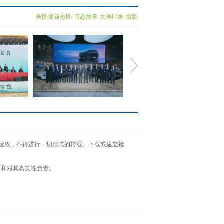
美图最新热图·百态故事·大美印象·摄影
届淮河华
驭电.新境 长安马自达
面授权，不得进行一切形式的转载、下载或建立镜
MAZDA EZ-6
点和对其真实性负责。