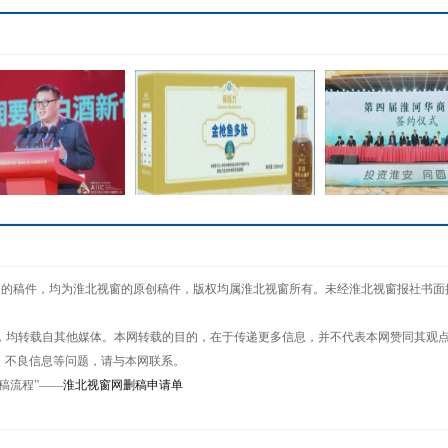
：战投金种子是一个
癌症，不再是绝症——来自
淮安成功举办第四
窗网"的稿件，均为淮北视窗的原创稿件，版权均属淮北视窗所有。未经淮北视窗报社书
正确的
保抵力
商大会
作品，均转载自其他媒体。本网转载的目的，在于传递更多信息，并不代表本网赞同其观
、不良信息等问题，请与本网联系。
稿流程”——
淮北视窗网删稿申请单
酒正跑步进入“新世
聚中国力量，金种子将融聚
界”！
怎样的