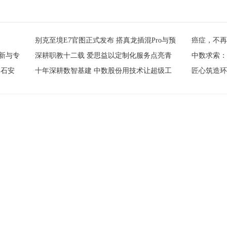
别克至境E7官图正式发布 搭真龙插混Pro与预
癌症，不
·
·
新与专
深耕职教十二载 爱思益以定制化服务点亮青
中数求索
·
·
国石安
十年深耕数智基建 中数股份用技术让超级工
匠心筑造环
·
·