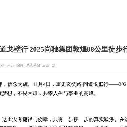
道戈壁行 2025尚驰集团敦煌88公里徒
源:
未知
编辑:
系统采编
点击:
次
伴，信念为旗。11月4日，重走玄奘路·问道戈壁行——20
聚梦想，不畏困难，共攀人生与事业的高峰。
。这里没有捷径与侥幸，只有一步接一步的真实跋涉。在