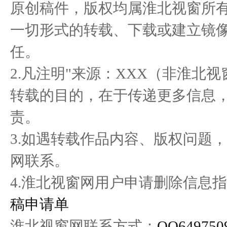
原创稿件，版权均属淮北视窗所
一切形式的转载、下载或建立镜
宛如“巨龙” 白到发光 居然
醉美黔韵 贵品入浙 首届多
金
任。
之家
彩贵州
2.凡注明"来源：XXX（非淮北
转载的目的，在于传递更多信息
责。
3.如遇转载作品内容、版权问题
网联系。
4.淮北视窗网用户申请删除信息指
稿申请单
淮北视窗网联系方式：
QQ649750