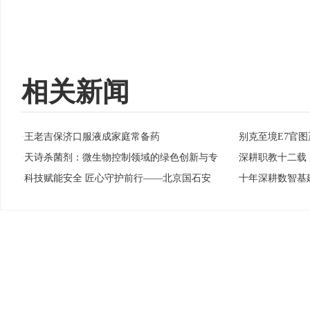
相关新闻
王老吉保济口服液成家庭常备药
别克至境E7官图
·
·
天诗杀菌剂：微生物控制领域的绿色创新与专
深耕职教十二载
·
·
科技赋能安全 匠心守护前行——北京国石安
十年深耕数智基
·
·