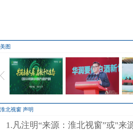
美图
淮北视窗 声明
共筑未来人居.;启航千亿生
侯孝海：战投金种子是一个
淮安
1.凡注明“来源：淮北视窗”或"
态 亿
正确的