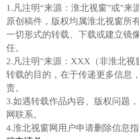
共筑未来人居.;启航千亿生
宛如“巨龙” 白到发光 居然
校
1.凡注明“来源：淮北视窗”或"
态 亿
之家
原创稿件，版权均属淮北视窗所
一切形式的转载、下载或建立镜
癌症，不再是绝症——来自
The world‘s narrowest
“举
任。
保抵力
window:
2.凡注明"来源：XXX（非淮北
转载的目的，在于传递更多信息
责。
3.如遇转载作品内容、版权问题
网联系。
4.淮北视窗网用户申请删除信息指