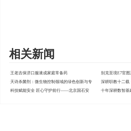
相关新闻
王老吉保济口服液成家庭常备药
别克至境E7官图
·
·
天诗杀菌剂：微生物控制领域的绿色创新与专
深耕职教十二载
·
·
科技赋能安全 匠心守护前行——北京国石安
十年深耕数智基
·
·