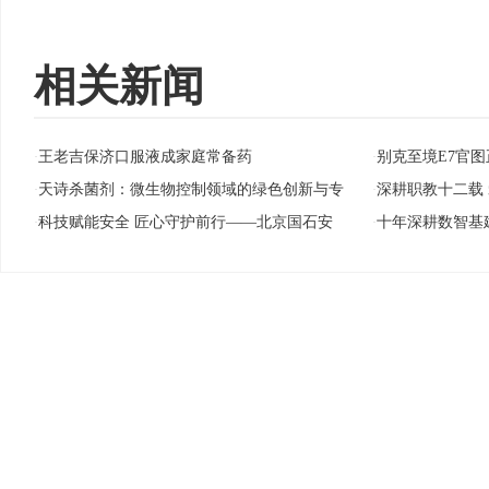
相关新闻
王老吉保济口服液成家庭常备药
别克至境E7官图
·
·
天诗杀菌剂：微生物控制领域的绿色创新与专
深耕职教十二载
·
·
科技赋能安全 匠心守护前行——北京国石安
十年深耕数智基
·
·