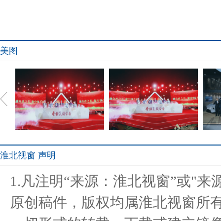
美图
淮北视窗 声明
金种子酒正跑步进入“新世
金种子发布新品牌发展战
驭
1.凡注明“来源：淮北视窗”或"
界”！
略，坚守
原创稿件，版权均属淮北视窗所