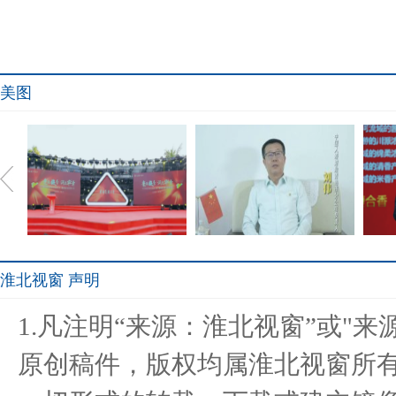
美图
淮北视窗 声明
金种子战略新品“头号种
“高管说消保”—中国人寿财
是什
1.凡注明“来源：淮北视窗”或"
子”问世
险青
原创稿件，版权均属淮北视窗所