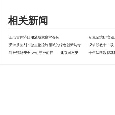
相关新闻
王老吉保济口服液成家庭常备药
别克至境E7官图
·
·
天诗杀菌剂：微生物控制领域的绿色创新与专
深耕职教十二载
·
·
科技赋能安全 匠心守护前行——北京国石安
十年深耕数智基
·
·